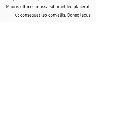
Mauris ultrices massa sit amet leo placerat,
ut consequat leo convallis. Donec lacus
erat, congue congue velit ac, sagittis
consectetur metus.
Nos siga nas redes sociais!
Campus Carreiros.
Av. Itália, km 8, bairro Carreiros,
Rio Grande, RS, Brasil. CEP:
96203-900
.
Tel:
(53) 3233-6537